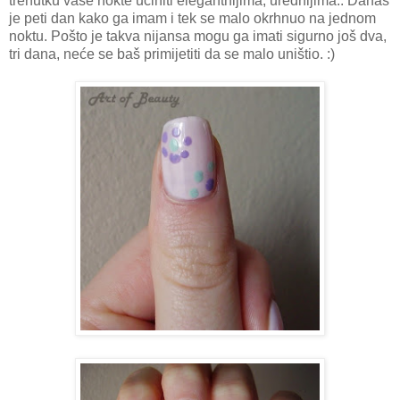
trenutku vaše nokte učiniti elegantnijima, urednijima.. Danas
je peti dan kako ga imam i tek se malo okrhnuo na jednom
noktu. Pošto je takva nijansa mogu ga imati sigurno još dva,
tri dana, neće se baš primijetiti da se malo uništio. :)