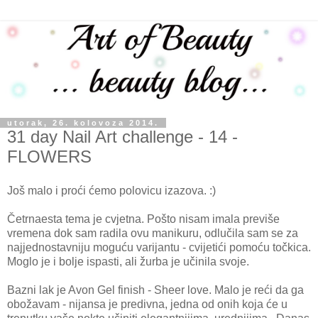
utorak, 26. kolovoza 2014.
31 day Nail Art challenge - 14 -
FLOWERS
Još malo i proći ćemo polovicu izazova. :)
Četrnaesta tema je cvjetna. Pošto nisam imala previše
vremena dok sam radila ovu manikuru, odlučila sam se za
najjednostavniju moguću varijantu - cvijetići pomoću točkica.
Moglo je i bolje ispasti, ali žurba je učinila svoje.
Bazni lak je Avon Gel finish - Sheer love. Malo je reći da ga
obožavam - nijansa je predivna, jedna od onih koja će u